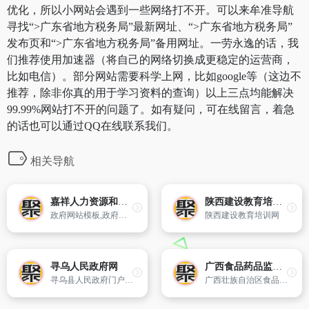
优化，所以小网站会遇到一些网络打不开。可以来牟准导航
寻找“>广东省地方税务局”最新网址、“>广东省地方税务局”
发布页和“>广东省地方税务局”备用网址。一劳永逸的话，我
们推荐使用加速器（将自己的网络切换成更稳定的运营商，
比如电信）。部分网站需要科学上网，比如google等（这边不
推荐，除非你真的用于学习资料的查询）以上三点均能解决
99.99%网站打不开的问题了。如有疑问，可在线留言，着急
的话也可以通过QQ在线联系我们。
相关导航
嘉祥人力资源和社会保障局
陕西建设教育培训网
政府网站模板,政府网站源码,政府网站管理系统,政府网站系统,政府门户网站模板下载,政府网站模板下载,税务网站模板,电子税务系统,税务网站管理系统,公安网站模板,公安网站系统,公安网站模板,林业网站模板,农业网站模板,科技网站模板,教育网站源码,教育网站模板,学校网站模板,学校网站管理系统,
陕西建设教育培训网
寻乌人民政府网
广西食品药品监督管理局
寻乌县人民政府门户网站是寻乌县人民政府面向社会的统一平台,是宣传寻乌、展示寻乌对外开放形象的主要窗口,同时也是与公众联络、交流,接受公众监督的重要窗口。网站是由中共寻乌县委 寻乌县人民政府主办,寻乌县信息中心提供技术支持。
广西壮族自治区食品药品监督管理局官方网站。