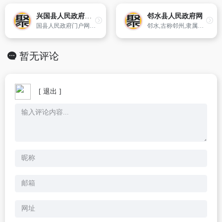
兴国县人民政府门户网站
邻水县人民政府网
国县人民政府门户网站建于2004年10月,是兴国县人民政府履行职能、为民服务的重要窗口,始终坚持“推进政务公开,加强网上办事,增进互动交流”的三大功能定位,以及时公布国家、省、市重大决策、法律法规和规范性文件,积极开展网上公共服务,增进政府与公众的沟通交流,接受公众监督为主要内容。
邻水,古称邻州,隶属于世纪伟人邓小平的家乡——四川省广安市,川陕渝鄂重要公路交通要道。邻水也是四川省距离重庆主城区及两江新区近城市,东、南分别与重庆市垫江县、长寿区、渝北区接壤,西、北分别与华蓥市、前锋区、达州市大竹县相连。
暂无评论
[ 退出 ]