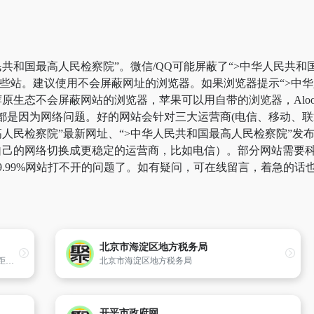
共和国最高人民检察院”。微信/QQ可能屏蔽了“>中华人民共和
一些站。建议使用不会屏蔽网址的浏览器。如果浏览器提示“>中
生态不会屏蔽网站的浏览器，苹果可以用自带的浏览器，Alook
”都是因为网络问题。好的网站会针对三大运营商(电信、移动、
人民检察院”最新网址、“>中华人民共和国最高人民检察院”发
己的网络切换成更稳定的运营商，比如电信）。部分网站需要科学上
9.99%网站打不开的问题了。如有疑问，可在线留言，着急的话
北京市海淀区地方税务局
洛南地处华山之南,周设华阳池,秦置华阳郡。距西安108公里。东与河南卢氏、灵宝毗连。西与华县、蓝田接壤。南与丹凤、商州交界。北与华阴、潼关为邻。陕西东南门户。全县辖19个镇,1个工业园区管委会,381个村（居）委会,面积2830平方公里,人口46.1万。
北京市海淀区地方税务局
开平市政府网