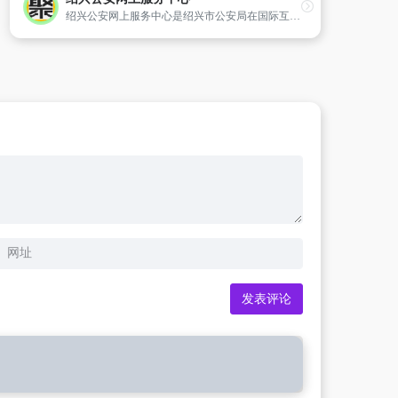
绍兴公安网上服务中心是绍兴市公安局在国际互联网上建立的便民服务政府网站,是为市民提供便捷高效网上公安服务的窗口,其中涉及到的网上户政服务专栏,居民身份证特殊服务,居民身份证领证绿色通道,居民身份证照片信息更正,寻亲访友,专业运输单位、社区平台,学车报名服务平台,购车咨询平台,刑事案件查询等