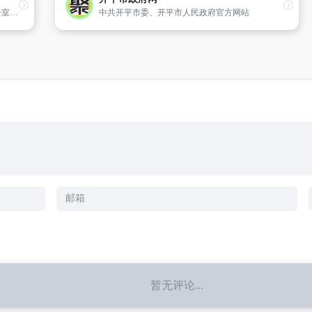
浙江政府采购网站由浙江省政府采购管理办公室和浙江政府采购中心主办,为政府采购活动提供技术支撑平台,以政府采购信息发布、网上办事、网上采购为主要功能,兼具电子政务,项目管理,行业管理等诸多功能的门户网站。其中,采购办和采购单位的采购计划审批、预算执行、资金申拨和支付等业务功能由财政内网采购信
中共开平市委、开平市人民政府官方网站
暂无评论...