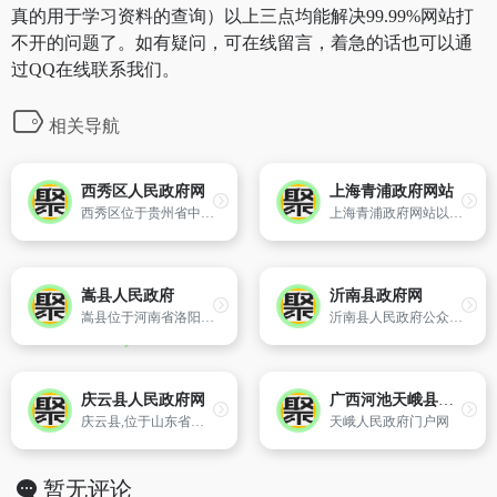
真的用于学习资料的查询）以上三点均能解决99.99%网站打
不开的问题了。如有疑问，可在线留言，着急的话也可以通
过QQ在线联系我们。
相关导航
西秀区人民政府网
上海青浦政府网站
西秀区位于贵州省中西部腹地,西秀辖区1710平方公里,东距省会贵阳市90公里。素有“黔之腹、滇之喉、粤蜀之唇齿”、 “扼锁滇黔”之称,是中原各地与滇缅之间的商品集散中心,历来被视为黔中“旱码头”,“商业之盛,甲于全省”。是春秋战国时期牂牁、夜郎国的发祥地,至今已发现汉墓群有700余座。
上海青浦政府网站以宣传青浦、服务本地经济社会发展和百姓生活为宗旨,突出青浦区域特色,面向社会提供全面的青浦区资讯和服务。
嵩县人民政府
沂南县政府网
嵩县位于河南省洛阳市西南部,地处伏牛山北麓及其支脉外方山和熊耳山之间,因处于嵩山起脉而得名。
沂南县人民政府公众信息网是县政府各职能部门对外公开政务信息,实现政民互动,为社会公众提供在线服务的重要渠道。网站与县内各部门、乡镇的网站建立了链接,为企业、公众提供了快捷的网上信息查询通道和办事服务平台。
庆云县人民政府网
广西河池天峨县人民政府门户网站
庆云县,位于山东省西北部,隶属于山东省德州市,北靠京津,南依济南,毗邻天津、黄骅、滨州三大海港,面积502平方千米（2013年）。人口31万（2013年）。辖9个乡镇。
天峨人民政府门户网
暂无评论