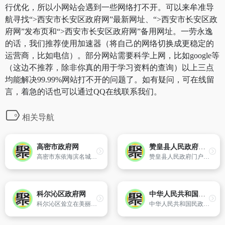
行优化，所以小网站会遇到一些网络打不开。可以来牟准导
航寻找“>西安市长安区政府网”最新网址、“>西安市长安区政
府网”发布页和“>西安市长安区政府网”备用网址。一劳永逸
的话，我们推荐使用加速器（将自己的网络切换成更稳定的
运营商，比如电信）。部分网站需要科学上网，比如google等
（这边不推荐，除非你真的用于学习资料的查询）以上三点
均能解决99.99%网站打不开的问题了。如有疑问，可在线留
言，着急的话也可以通过QQ在线联系我们。
相关导航
高密市政府网
赞皇县人民政府门户网站
高密市东依海滨名城青岛,西依世界风筝都潍坊,版图面积1526平方公里,辖7个镇、3个街道、1个经济开发区、1个胶河疏港物流园区、1个咸家工业区,960个村（居）,人口87.36万,是国务院批准的山东半岛沿海开放重点县市之一。
赞皇县人民政府门户网站是县政府发布政务信息、提供在线服务、与公众互动交流、履行职能、为民服务的重要窗口。网站汇集了赞皇县各个方面的信息,针对不同的需求为公众提供多方面的网上办事服务。
科尔沁区政府网
中华人民共和国民政部
科尔沁区耸立在美丽富饶的科尔沁大草原。位于日新月异的环渤海经济圈,处于华北、东北两大经济区的交汇地带,扼华北、东北之咽喉,联京津冀、黑吉辽之枢纽。素有“七省通衢”之美誉。是通辽市的政治、经济、文化、交通中心,行政区域面积为2821平方公里,辖
中华人民共和国民政部官方网站