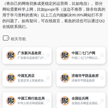
（将自己的网络切换成更稳定的运营商，比如电信）。部分
网站需要科学上网，比如google等（这边不推荐，除非你真的
用于学习资料的查询）以上三点均能解决99.99%网站打不开
的问题了。如有疑问，可在线留言，着急的话也可以通过QQ
在线联系我们。
相关导航
广东新兴县政府门户网站
中国二七门户网
广东新兴县政府门户网站是新兴县各级机构履行职能、为民服务的重要窗口。网站坚持正确的舆论导向,按照“推进政务公开,加强网上办事,增进互动交流”的三大功能定位,及时公布国家和全省重大决策、法律法规和规范性文件,逐步整合全县各类信息资源,积极开展网上公共服务,增进政府与公众的沟通交流,接受公众监
中国二七门户网以公众为中心,整合资源,突出政府服务社会的功能,面向社会公开政务信息,全方位提供郑州市二七区的经济、商务动态及综合服务。
中国瓦房店
济南市平阴县政府
瓦房店市人民政府办公室主办
济南市平阴县政府
中国工商行政总局
全国征兵网
中华人民共和国国家工商行政管理总局官方网站
全国征兵网是全国征兵报名唯一官方网站。