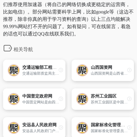
们推荐使用加速器（将自己的网络切换成更稳定的运营商，
比如电信）。部分网站需要科学上网，比如google等（这边不
推荐，除非你真的用于学习资料的查询）以上三点均能解决
99.99%网站打不开的问题了。如有疑问，可在线留言，着急
的话也可以通过QQ在线联系我们。
相关导航
交通运输部工程质量监督局
山西国资网
交通运输部质监局主要是拟定公路水运工程质量监督方面的管理规定；指导省级交通质量监督机构开展公路水运工程质量监督工作；组织对重点公路水运建设项目质量检查和竣工验收前的质量鉴定；受理工程质量问题投诉,参与对重大工程质量事故的调查处理；负责组织全国甲、乙级公路水运工程监理单位资质评审；负责公路水
山西国资网是山西省人民政府国有资产监督管理委员会在国际互联网上建立的集信息发布、政务公开、便民服务、网上办事、政务监督于一体的政府门户网站,是省国土资源系统对外发布信息和提供服务的主要窗口,以及宣传国土资源法规政策的重要阵地和推进行政审批改革与扩大政务公开的重要平台,也是全省国土资源系统业
中国普定政府网
苏州工业园区
中国普定网站是由四川省普定县人民政府主办,县政府办公室承办的政府部门对外信息发布的第一平台和公众了解普定发展的开放平台,以及市民企业办事服务平台和政民互动交流平台,也是全县各级政府机关公用的信息综合平台。
苏州工业园区是中国和新加坡两国政府间的重要合作项目,于1994年2月经国务院批准设立,同年5月实施启动,行政区划面积278平方公里,其中,中新合作区80平方公里,下辖四个街道,常住人口约78.1万。
安远县人民政府网
国家标准化管理委员会
安远县人民政府门户网站是安远县人民政府面向社会的统一平台,是宣传安远、展示安远对外开放形象的主要窗口,同时也是与公众联络、交流,接受公众监督的重要窗口。网站是由中共安远县委 安远县人民政府主办,安远县信息中心提供技术支持。
国家标准化管理委员会是国务院授权的履行行政管理职能,统一管理全国标准化工作的主管机构。网站提供新的标准化新闻和相关的法律法规,及时公开有关标准化管理工作以及人事信息和计划公报,并提供网上办事服务和在线访谈。