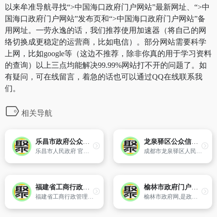
以来牟准导航寻找“>中国海口政府门户网站”最新网址、“>中
国海口政府门户网站”发布页和“>中国海口政府门户网站”备
用网址。一劳永逸的话，我们推荐使用加速器（将自己的网
络切换成更稳定的运营商，比如电信）。部分网站需要科学
上网，比如google等（这边不推荐，除非你真的用于学习资料
的查询）以上三点均能解决99.99%网站打不开的问题了。如
有疑问，可在线留言，着急的话也可以通过QQ在线联系我
们。
相关导航
乐昌市政府公众信息网
龙泉驿区公众信息网
乐昌市人民政府 官方网站
成都市龙泉驿区人民政府官方网站
福建省工商行政管理局
榆林市政府门户网站
福建省工商行政管理局红盾信息网。
榆林市政府网,是政府面向社会的统一平台,是宣传榆林、展示榆林对外开放形象的主要窗口,是沟通公众、加强与公众联系的重要纽带。通过走进榆林、政务公开、公众参与、市长信箱、兴榆论坛、在线访谈栏目,特别是网上办事栏目开设的百件实事网上办等内容,使访问者在了解政府具体运作的同时,可在家里获取丰富的、