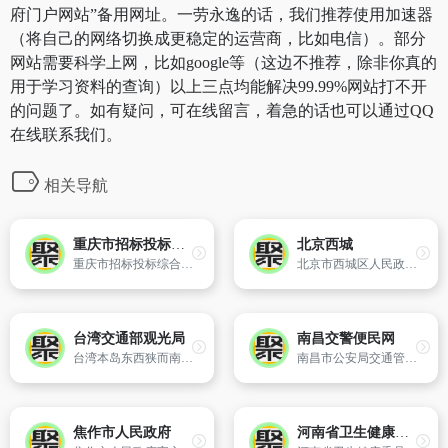
府门户网站”备用网址。一劳永逸的话，我们推荐使用加速器
（将自己的网络切换成更稳定的运营商，比如电信）。部分
网站需要科学上网，比如google等（这边不推荐，除非你真的
用于学习资料的查询）以上三点均能解决99.99%网站打不开
的问题了。如有疑问，可在线留言，着急的话也可以通过QQ
在线联系我们。
相关导航
重庆市招标投标综合网
北京西城
重庆市招标投标综合网是重庆市人民政府指定发布招标公告的唯一网络媒体,设有“图片视频、政策法规、招标信息、比选信息、招标代理机构、办事指南、交流探索、违法公告”等八大功能区,承担发布全市招投标交易信息、宣传招投标政策、提供业务指导、受理公众工作、收集反馈意见等重要工作。
北京市西城区人民政府主办
台湾交通部观光局
南昌交警便民网
台湾本岛东西狭而南北长,全岛有三分之二的面积分布着高山林地,其它部分则由丘陵、平台高地、海岸平原及盆地所构成,主要山脉皆为南北走向,中央山脉由北到南纵贯全岛,是台湾东、西部河川的分水岭；其西侧的玉山山脉,主峰接近4,000公尺,为东北亚第一高峰。
南昌市公安局交通管理局主办
焦作市人民政府
河南省卫生健康委员会