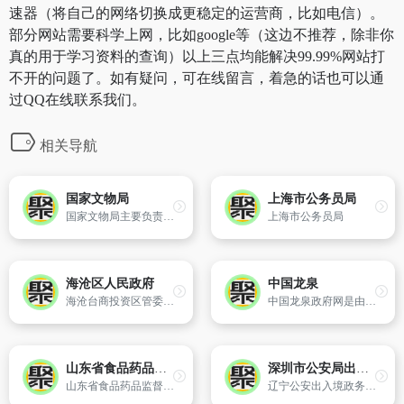
速器（将自己的网络切换成更稳定的运营商，比如电信）。
部分网站需要科学上网，比如google等（这边不推荐，除非你
真的用于学习资料的查询）以上三点均能解决99.99%网站打
不开的问题了。如有疑问，可在线留言，着急的话也可以通
过QQ在线联系我们。
相关导航
国家文物局
上海市公务员局
国家文物局主要负责机关文电、会务、机要、档案和保密、信访、政务公开工作；负责机关财务、基建等工作,指导监督事业单位财务工作；负责文物和博物馆业务统计工作；承担对外和对港澳台的交流与合作工作。
上海市公务员局
海沧区人民政府
中国龙泉
海沧台商投资区管委会主办
中国龙泉政府网是由浙江省龙泉市人民政府主办,龙泉市信息中心承办的政府门户网站,是市政府各部门在国际互联网上发布政务信息和提供在线服务的综合平台,以及对外宣传的重要窗口,也是龙泉市电子政务建设的重要组成部分。中国龙泉政府网以服务公众为中心,以社会需求为导向,开设有信息公开、剑瓷龙泉、政府服务
山东省食品药品监督管理局
深圳市公安局出入境便民网
山东省食品药品监督管理局网站是全面反映该局工作动态、辖区内餐饮、药品药械、保健食品、化妆品安全质量等信息的综合性网站及窗口。山东省食品药品监督管理局网站围绕信息公开、行政许可、互动服务、专题专栏四个方面,开设相关政策法规宣传、企业经营者或单位办事指南、行政审批及流程、党政务公开、企业或单位
辽宁公安出入境政务网是由辽宁省公安厅出入境管理局主办的面向社会和公众、以公益为基础的出入境服务政府门户网站,旨在更好地实现警务公开,落实便民利民措施,方便群众查询出入境证件和了解出入境动态信息。