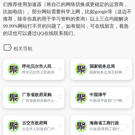
们推荐使用加速器（将自己的网络切换成更稳定的运营商，
比如电信）。部分网站需要科学上网，比如google等（这边不
推荐，除非你真的用于学习资料的查询）以上三点均能解决
99.99%网站打不开的问题了。如有疑问，可在线留言，着急
的话也可以通过QQ在线联系我们。
相关导航
呼伦贝尔市人民政府
国家税务总局
呼伦贝尔市人民政府
国家税务总局互联网站建于1999年7月。在总局领导的大力支持关心下,近几年网站围绕税收中心工作,不断完善管理机制,丰富网站内容,增强网站功能,改进服务方式,网站水平有了显著的提高,在国信办近几年组织的政府门户网站评比中都取得了较好的名次。
广东省政府采购中心
中国漳平
广东省政府采购中心于2004年依法成立,主要职责是负责组织实施省级政府集中采购目录中属于通用类的政府采购项目的采购；负责接受采购人委托代理其他政府采购项目的采购。
中国漳平政府门户网是漳平市人民政府各部门统一建立的网站群,网站主要突出政务功能,发布政府方针、政策,提供社会查询渠道和公益性信息服务,建立网上行政审批机制,加强政府和公众的沟通。
古交市政府网
海南省工商行政管理局
古交市人民政府门户网站建于2001年11月,并于2014年10月进行改版,是古交市人民政府履行职能、为民服务的重要窗口,始终坚持“推进政务公开,加强网上办事,增进互动交流”的三大功能定位,以及时公布我市重大决策、法律法规和规范性文件,增进政府与公众的沟通交流,接受公众监督为主要内容。
行政|管理局|工商行政管理局|海南省工商行政管理局