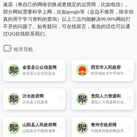
速器（将自己的网络切换成更稳定的运营商，比如电信）。
部分网站需要科学上网，比如google等（这边不推荐，除非你
真的用于学习资料的查询）以上三点均能解决99.99%网站打
不开的问题了。如有疑问，可在线留言，着急的话也可以通
过QQ在线联系我们。
相关导航
金堂县公众信息网
西安市人民政府
金堂县公众信息是金堂县党和政府对外宣传的大门、政府信息公开的重要渠道、群众和企业办事的快捷窗口、政府与群众沟通交流的网上平台,成为继电视、广播和报刊之后的对外宣传的“第四媒体”,金堂县政府官方权威的、唯一的对外门户网站。
西安地处关中平原中部，是国家明确建设的3个国际化大都市之一、国家中心城市，先后获评国家卫生城市、国家园林城市、中国形象最佳城市、中国国际形象最佳城市、全国第四届、第五届文明城市，“中国最具幸福感城市”。
沂水政府网
贵阳人力资源和社会保障网
沂水县人民政府
贵阳人力资源和社会保障局官方网站
山阳县人民政府网
青州市政府网
山阳县位于陕西省商洛市,属陕西东南部,地处秦岭南麓、商洛市南部。因县域北有流岭、中有鹃岭、南有郧岭,遂有“三山夹两川”之称。
中国青州政府网是市政府公开政务信息、提供在线服务、展示青州的重要窗口。网站提供了青州的概况、动态、投资、旅游、企业、三农及政务、服务等信息。