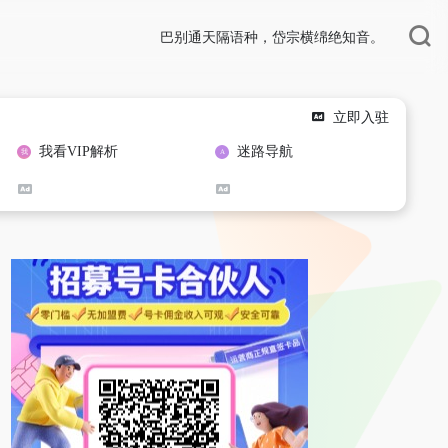
巴别通天隔语种，岱宗横绵绝知音。
立即入驻
我看VIP解析
迷路导航