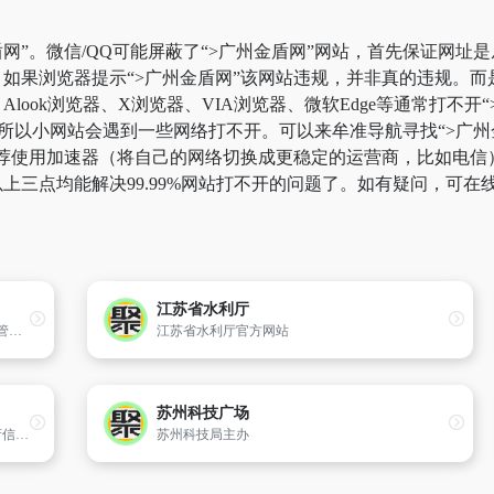
网”。微信/QQ可能屏蔽了“>广州金盾网”网站，首先保证网址是
如果浏览器提示“>广州金盾网”该网站违规，并非真的违规。
look浏览器、X浏览器、VIA浏览器、微软Edge等通常打不
所以小网站会遇到一些网络打不开。可以来牟准导航寻找“>广州金
荐使用加速器（将自己的网络切换成更稳定的运营商，比如电信）。
上三点均能解决99.99%网站打不开的问题了。如有疑问，可在
江苏省水利厅
湿地中国,中国湿地门户,国家林业局湿地保护管理中心（国际湿地公约履约办公室）主办。通过湿地中国网站,可及时发布和了解湿地资讯、科研数据,欣赏湿地风光摄影图片、湿地文学作品。湿地与海洋、森林并称为地球三大生态体系,被誉为“地球之肾”、“鸟类的乐园”。
江苏省水利厅官方网站
苏州科技广场
中国阜宁门户网站是面向社会和公众发布政府信息、提供在线办事和公益服务、进行互动交流的平台。
苏州科技局主办