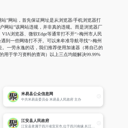
网站”网站，首先保证网址是从浏览器/手机浏览器打
门户网站”该网站违规，并非真的违规。而是浏览器厂
IA浏览器、微软Edge等通常打不开“>梅州市人民
会遇到一些网络打不开。可以来牟准导航寻找“>梅州
网址。一劳永逸的话，我们推荐使用加速器（将自己的
用于学习资料的查询）以上三点均能解决99.99%
米易县公众信息网
中共米易县委员会 米易县人民政府 主办
江安县人民政府
江安县隶属于四川省宜宾市,位于四川南缘,长江之滨,宜宾之东,三市(宜宾、泸州、自贡)之交。地跨北纬28?22′20″—28?56′45″,东经104?57′40″-105?14′33″。2010年,江安县辖15镇、3乡。全县幅员面积912平方千米,总人口555995人,县人民政府驻江安镇竹都大道。江安县盛产水稻、小麦、红薯、高粱、油菜