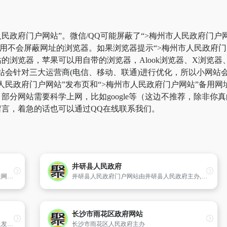
民政府门户网站”。微信/QQ可能屏蔽了“>梅州市人民政府门户
使用不会屏蔽网址的浏览器。如果浏览器提示“>梅州市人民政府
浏览器，苹果可以用自带的浏览器，Alook浏览器、X浏览器、V
站会针对三大运营商(电信、移动、联通)进行优化，所以小网站
市人民政府门户网站”发布页和“>梅州市人民政府门户网站”备用
分网站需要科学上网，比如google等（这边不推荐，除非你真的
言，着急的话也可以通过QQ在线联系我们。
井研县人民政府
青岛公安网是山东省青岛市公安局在国际互联网上建立的综合性、服务性政府门户网站,也是为广大公众,特别是机动车车主和驾驶人员提供的集资讯、查询、学习、互动于一体的城市交通管理多功能服务型网络平台。青岛公安网以信息公开、网上办事、互动交流为核心,及时发布公安交通管理工作信息,宣传交警形象、交通安
井研县人民政府门户网站由井研县人民政府主办,是井研县人民政府在互联网上发布各类信息、宣传全域井研的重要媒介；是井研县人民政府推行政务公开、提供在线服务的综合平台；是社会各界了解政府政务、建言献策、咨询投诉、监督评议政府的网上绿色通道；是政府了解民情、疏通民意、阐释政策、接受监督的有效渠道。井研县人民政府门户网站致力于提高政府工作透明度和行政效能、加强对外宣传、引导网上舆情、促进公众对政治经济社会各项活动的广泛参与。在加快政府职能转变步伐,提高行政效率,推进跨部门协调,建设规范化服务型政府,树立政府“为民、便民、亲民”形象,增强城市吸引力等方面发挥着日益重要的作用。
长沙市雨花区政府网站
襄阳市政府门户网站是襄阳市政府在互联网上发布各类政府信息的统一平台,是面向社会公众提供网上服务的重要载体,是政府联系群众、接受群众监督的桥梁和纽带。网站设有“襄阳概况、政务公开、政务互动、办事服务、投资襄阳、魅力襄阳”等栏目；链接上网的市政府部门、直属机构、事业单位和中央省垂直管理的单位
长沙市雨花区人民政府主办