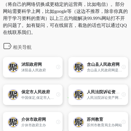
（将自己的网络切换成更稳定的运营商，比如电信）。部分
网站需要科学上网，比如google等（这边不推荐，除非你真的
用于学习资料的查询）以上三点均能解决99.99%网站打不开
的问题了。如有疑问，可在线留言，着急的话也可以通过QQ
在线联系我们。
相关导航
沭阳政府网
含山县人民政府网
沭阳县人民政府
含山县人民政府网是含山县各级机构履行职能、为民服务的重要窗口。网站坚持正确的舆论导向,按照“推进政务公开,加强网上办事,增进互动交流”的三大功能定位,及时公布国家和全省重大决策、法律法规和规范性文件,逐步整合全县各类信息资源,积极开展网上公共服务,增进政府与公众的沟通交流,接受公众监督。
保定市人民政府
人民法院诉讼资产网
中国保定,保定市人民政府,中国保定政府门户网站
人民法院诉讼资产网是由中华人民共和国高人民法院司法行政装备管理局主办,网站设置了诉讼资产动态、政策法规、项目中心、竞价大厅、标的介绍、评估专栏、拍卖专栏、中介机构专区等栏目。投资人可登陆人民法院诉讼资产网按照帮助流程点击相应的闪烁按钮,模拟完成整个网上交易流程。
介休市政府网
苏州教育
介休市政府主办
苏州市教育局主办网站