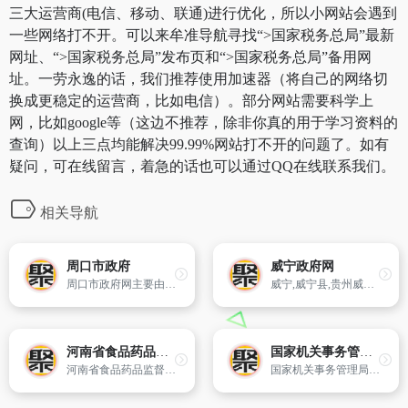
三大运营商(电信、移动、联通)进行优化，所以小网站会遇到
一些网络打不开。可以来牟准导航寻找“>国家税务总局”最新
网址、“>国家税务总局”发布页和“>国家税务总局”备用网
址。一劳永逸的话，我们推荐使用加速器（将自己的网络切
换成更稳定的运营商，比如电信）。部分网站需要科学上
网，比如google等（这边不推荐，除非你真的用于学习资料的
查询）以上三点均能解决99.99%网站打不开的问题了。如有
疑问，可在线留言，着急的话也可以通过QQ在线联系我们。
相关导航
周口市政府
威宁政府网
周口市政府网主要由首页及周口概况、政府信息公开、公共服务、政民交流四大栏目组成,它是了解周口市政务、经济的窗口,政府网上服务的平台。
威宁,威宁县,贵州威宁,威宁彝族回族苗族自治县人民政府门户网站,威宁自治县
河南省食品药品监督管理局
国家机关事务管理局
河南省食品药品监督管理局网站是全面反映河南省食品药品监督管理局工作动态、辖区内餐饮、药品药械、保健食品、化妆品安全质量等信息的综合性网站。
国家机关事务管理局办公室主办网站