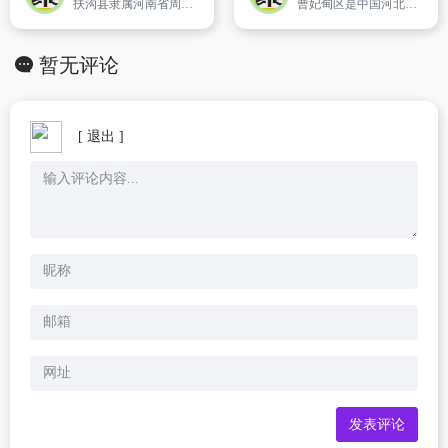
扶沟县隶属河南省周口市,地处豫东平原,县域面积1163平方公里,截至2012年,扶沟辖16个乡镇场,1个产业集聚区,411个行政村。[1] 总人口74.3万人（2010年）。
曹妃甸区是中国河北省唐山市所辖的一个市辖区。原为唐海县,2012年7月,撤销唐海县,设立曹妃甸区-。总面积为725平方公里(原唐海县),2003年人口为14万人。曹妃甸区位于河北省东北部、唐山市东南部,南临渤海,北邻滦南县,西部与丰南县接壤,东部与乐亭县相 （唐海县人民政府）
暂无评论
[ 退出 ]