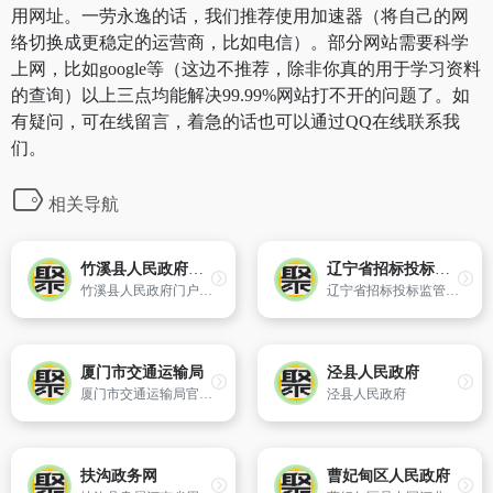
用网址。一劳永逸的话，我们推荐使用加速器（将自己的网
络切换成更稳定的运营商，比如电信）。部分网站需要科学
上网，比如google等（这边不推荐，除非你真的用于学习资料
的查询）以上三点均能解决99.99%网站打不开的问题了。如
有疑问，可在线留言，着急的话也可以通过QQ在线联系我
们。
相关导航
竹溪县人民政府门户网
辽宁省招标投标监管网
竹溪县人民政府门户网及时发布、更新各类政务信息,提供新的竹溪县政务动态、网上办事服务和便民服务信息,方便社会公众参政议政、投诉建议和互动交流。
辽宁省招标投标监管网是由辽宁省招标投标协调管理办公室主办的,具备招标信息发布、政策咨询、投诉受理、事项公示、在线抽取使用评标专家等多项功能,为招投标监管工作的开展提供了科学有效的载体和平台。辽宁省招标投标监管网作为政府网站,开设招标公告、工作动态、中标侯选人公示、中标结果、招投标报告备案、
厦门市交通运输局
泾县人民政府
厦门市交通运输局官方网站
泾县人民政府
扶沟政务网
曹妃甸区人民政府