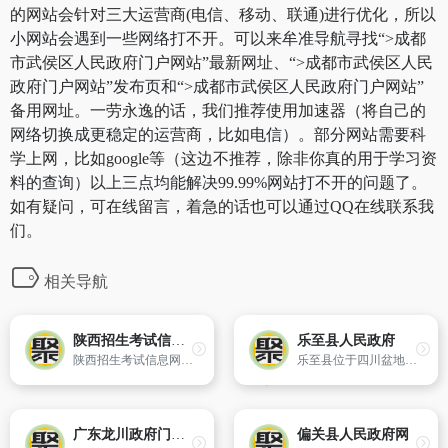
的网站会针对三大运营商(电信、移动、联通)进行优化，所以
小网站会遇到一些网络打不开。可以来牟准导航寻找“>成都
市武侯区人民政府门户网站”最新网址、“>成都市武侯区人民
政府门户网站”发布页和“>成都市武侯区人民政府门户网站”
备用网址。一劳永逸的话，我们推荐使用加速器（将自己的
网络切换成更稳定的运营商，比如电信）。部分网站需要科
学上网，比如google等（这边不推荐，除非你真的用于学习资
料的查询）以上三点均能解决99.99%网站打不开的问题了。
如有疑问，可在线留言，着急的话也可以通过QQ在线联系我
们。
相关导航
陕西招生考试信息网
乐至县人民政府
陕西招生考试信息网（www.sneac.com）。
乐至县位于四川盆地中部,地处沱江和涪江分水岭上,隶属资阳市管辖,与遂宁安居区、大英县,德阳中江县,成都简阳市、金堂县,资阳雁江区、安岳县接壤。距离省会成都仅77公里。全县辖25个乡镇,602个行政村,30个社区委员会。乐至县总面积1425平方公里。2004年,乐至县总人口87万人,其中农业人口78．88万人。201
广东龙川政府门户网站
偏关县人民政府网