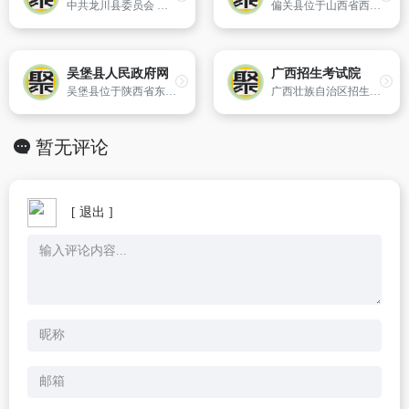
中共龙川县委员会 龙川县人民政府主办
偏关县位于山西省西北边陲,处于黄河南流入晋的交汇处。北依长城与内蒙古清水河县接壤,西临黄河与内蒙古准格尔旗准格尔旗隔河相望,南与河曲、五寨两县相连,东于神池、朔州两县（市）毗邻。县境东西长60千米,南北宽58 千米,全县总面积1682平方千米,总人口11万人（2004年）。
吴堡县人民政府网
广西招生考试院
吴堡县位于陕西省东北,榆林市东南部。北靠佳县,西接绥德,东临黄河,与山西省临县、柳林相望。南北长30.4千米,东西宽26.8千米,总面积428平方千米,耕地1.27万公顷。吴堡县扼秦晋之交通要冲,自古就是兵家必争的战略要地,是陕北通往华东、华北的桥头堡。吴堡县是陕西省5个蚕桑基地县之一,红枣产量、收入居全
广西壮族自治区招生考试院（www.gxeea.cn）。
暂无评论
[ 退出 ]