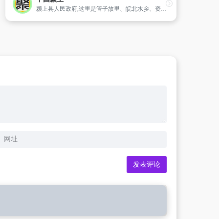
颍上县人民政府,这里是管子故里、皖北水乡、资源大县--安徽省阜阳市颍上县。颍上县人民政府网站为您提供本县政务动态、招投标信息、统计数据、政府信息公开等信息,设立书记信箱、县长信箱和咨询投诉等互动栏目。