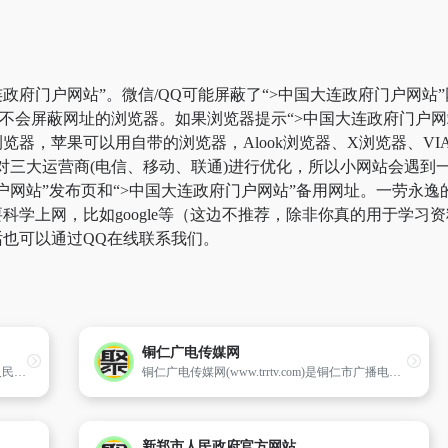
政府门户网站”。微信/QQ可能屏蔽了“>中国大连政府门户网站
用不会屏蔽网址的浏览器。如果浏览器提示“>中国大连政府门户
器，苹果可以用自带的浏览器，Alook浏览器、X浏览器、VIA
对三大运营商(电信、移动、联通)进行优化，所以小网站会遇到
门户网站”发布页和“>中国大连政府门户网站”备用网址。一劳永
学上网，比如google等（这边不推荐，除非你真的用于学习资料
也可以通过QQ在线联系我们。
铜仁广电传媒网
玉溪市政府网站是由中共玉溪市委、玉溪市人民政府主办,玉溪市工业和信息化委员会承办的集信息宣传、咨询服务、网上办事为一体的综合性、服务性政府门户网站,是市委、市政府在互联网上信息发布和提供服务的总平台,对外宣传玉溪政治、经济和社会发展等各方面情况,服务百姓,服务企业,服务国内外人士的桥梁,也
铜仁广电传媒网(www.trrtv.com)是铜仁市广播电视台主办的专业网络视频网站,创建于2013年8月,是一家依托铜仁市广播电视台丰富的视频资源,打造立足铜仁,影响黔东,辐射武陵的强势媒体。
新郑市人民政府官方网站