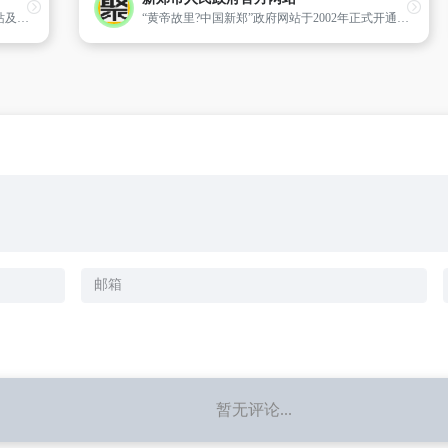
中国瑞昌网是瑞昌市政府的官方门户网站,网站及时发布瑞昌市政治、经济、文化、社会发展等方面的各类信息,提供招商引资项目查询,推介瑞昌企业和瑞昌产品,展示瑞昌形象,为企业、公众提供服务。
“黄帝故里?中国新郑”政府网站于2002年正式开通,坚持以宣传新郑、服务公众为宗旨,以宣传党和政府的方针政策,展示黄帝故里新郑形象,发布各类政务信息,提供政府网上服务和引导公众参与为主要任务。
暂无评论...