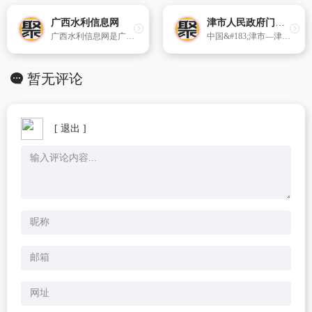
广西水利信息网
津市人民政府门户网站
广西水利信息网是广西水利厅在互联网上建立的综合性门户网站,为宣传广西水利、干部职工学习交流、处室开展网上业务、社会反映和咨询水事情况等提供了方便的平台,同时,利用这个平台,建立网上办公系统,提供了公文流转、档案管理、信息发布、会议管理等实用的办公基本流程。
中国&#183;津市—津市市人民政府门户网站
暂无评论
[ 退出 ]