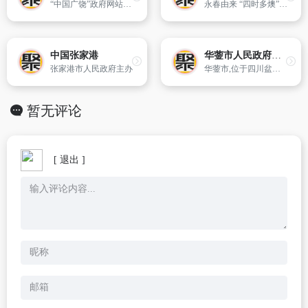
“中国广饶”政府网站集群建设是2010年广饶县在政府机构改革之后积极推进电子政务,落实政务公开,建设法治政府、阳光政府、服务型政府的又一重要举措。网站紧紧围绕“信息公开、公共服务、公众参与”三大功能定位实行分散管理、集中控制、信息共享,建成全县统一的政府信息公开平台。
永春由来 “四时多燠”（气候素有“万紫千红花不谢,冬暖夏凉四序春”美誉）,故称永春。地处福建省东南部,晋江东溪上游。东邻仙游,南接南安、安溪,西连漳平,北与德化、大田交界。
中国张家港
华蓥市人民政府门户网
张家港市人民政府主办
华蓥市,位于四川盆地东部、华蓥山中段西麓,是广安市代管的县级市,也是广安“双百”组团城市计划两大副城之一,四川省所辖十四个县级市之一,是四川省的东大门。
暂无评论
[ 退出 ]