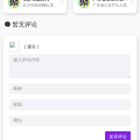
长沙市政府网站,具有政务信息公开、网上办事和互动交流三大功能,是展示长沙的形象和联系公众的重要纽带。以“中国长沙”为标志的长沙市政府门户网站,开通了全市行政许可事项的在线办理,以及规划、税务、国土、房屋产权等重要业务的在线申报。
广东省公安厅出入境管理局官方网站
暂无评论
[ 退出 ]