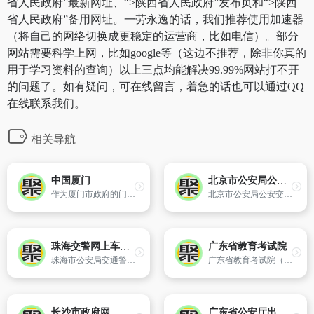
省人民政府”最新网址、“>陕西省人民政府”发布页和“>陕西
省人民政府”备用网址。一劳永逸的话，我们推荐使用加速器
（将自己的网络切换成更稳定的运营商，比如电信）。部分
网站需要科学上网，比如google等（这边不推荐，除非你真的
用于学习资料的查询）以上三点均能解决99.99%网站打不开
的问题了。如有疑问，可在线留言，着急的话也可以通过QQ
在线联系我们。
相关导航
中国厦门
北京市公安局公安交通管理局定制服务系统
作为厦门市政府的门户网站,本着“与世界相通,与百姓相连”的宗旨,从信息发布、对外宣传到政务公开、网上办事、公众参与等都设有专门的栏目。并且,厦门市政府网还围绕建设“透明政府”、“服务政府”,不断创新服务理念、服务形式,提升政府信息公开、在线办事服务和公众参与水平,使市政府网站成为“网上政府
北京市公安局公安交通管理局主办
珠海交警网上车管所
广东省教育考试院
珠海市公安局交通警察支队
广东省教育考试院（www.stegd.edu.cn）
长沙市政府网
广东省公安厅出入境政务服务网