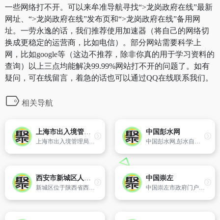
一些网络打不开。可以来牟准导航寻找“>龙岗政府在线”最新
网址、“>龙岗政府在线”发布页和“>龙岗政府在线”备用网
址。一劳永逸的话，我们推荐使用加速器（将自己的网络切
换成更稳定的运营商，比如电信）。部分网站需要科学上
网，比如google等（这边不推荐，除非你真的用于学习资料的
查询）以上三点均能解决99.99%网站打不开的问题了。如有
疑问，可在线留言，着急的话也可以通过QQ在线联系我们。
相关导航
上海市出入境管理局电子政务平台
中国彭水网
上海市出入境管理局电子政务平台
中国彭水网,彭水自治县新闻门户网站,以新闻报道的权威性、及时性、多样性为特色,在网民中树立起了权威视媒、民生网站的形象,拥有彭水县新快的新闻资讯。
西安市新城区人民政府
中国崇左
新城区位于陕西省西安市城区东北部,跨越城墙内外,是西安市三个中心城区之一。东以长乐路的东方厂铁路专用线与灞桥区为界,南以东大街和永乐路与碑林区接壤,以咸宁路、建工路、康宁路与雁塔区相连,西以北大街与莲湖区毗邻,北以啤酒路和龙首北路与未央区为界,是陕西省政府和省市机关的所在地。
中国崇左市政府门户网站内容包含崇左的概况、时讯、政务、文化旅游等,并为公众提供与生活和工作密切相关的各类公共服务和实用信息查询。