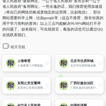
省人民政府”最新网址、“>辽宁省人民政府”发布页和“>辽宁
省人民政府”备用网址。一劳永逸的话，我们推荐使用加速器
（将自己的网络切换成更稳定的运营商，比如电信）。部分
网站需要科学上网，比如google等（这边不推荐，除非你真的
用于学习资料的查询）以上三点均能解决99.99%网站打不开
的问题了。如有疑问，可在线留言，着急的话也可以通过QQ
在线联系我们。
相关导航
上海奉贤
北京市住房和城乡建设委员会
上海奉贤门户网是由上海市奉贤区人民政府主办,奉贤区互联网新闻信息服务中心承办的网上政务发布中心、公众信息服务中心和对外宣传的重要窗口,也是奉贤区电子政务建设的重要组成部分,以及全区各级政府机关公用的信息综合平台。
北京市住房和城乡建设委员会 （www.bjjs.gov.cn）。
东莞公安交警网
广西壮族自治区医疗保障局
东莞市公安局交通警察支队主办网站
广西壮族自治区医疗保障局网站
会宁县人民政府门户网站
中国彭泽网