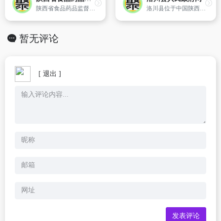
陕西省食品药品监督管理局官方网站
洛川县位于中国陕西省中部。延安市南部。（东经109?13′14〞-109?45′47〞,北纬35?26′29〞-36?04′12〞。总面积1886平方千米。总人口20万人,1990年人口17.61万,汉族为主。秦、汉置鄜县,魏、晋匈奴入据,后秦姚苌建初八年（393）划鄜县北部置洛川县,因境内洛水得名。后几经迁治,县名沿用至今。
暂无评论
[ 退出 ]