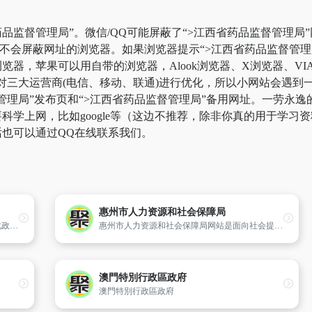
品监督管理局”。微信/QQ可能屏蔽了“>江西省药品监督管理局
用不会屏蔽网址的浏览器。如果浏览器提示“>江西省药品监督管
器，苹果可以用自带的浏览器，Alook浏览器、X浏览器、VIA
对三大运营商(电信、移动、联通)进行优化，所以小网站会遇到
督管理局”发布页和“>江西省药品监督管理局”备用网址。一劳永
学上网，比如google等（这边不推荐，除非你真的用于学习资料
也可以通过QQ在线联系我们。
惠州市人力资源和社会保障局
中国奉化政府门户网站是市政府对外宣传奉化政治、经济和社会发展等各方面情况,服务百姓,服务企业,服务国内外人士的桥梁,是政府与公众联络和交流的门户。网站提供个性化的服务,集聚与服务对象相关的热门网站,分门别类提供服务信息和导航,利用邮件、短信等手段加强与用户之间的沟通交流。
惠州市人力资源和社会保障局网站是面向社会提供劳动保障全方位服务的公众信息网。网站以“政务公开”、“新闻中心”、“办事指南”、“专题专栏”、“公共服务信息”、“互动交流”为核心,为公众提供全方位的劳动保障政策查询、政务信息公开、网上互动办事,以及参与监督等服务。
澳門特別行政區政府
澳門特別行政區政府