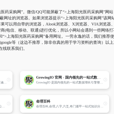
医药采购网”。微信/QQ可能屏蔽了“>上海阳光医药采购网”网
屏蔽网址的浏览器。如果浏览器提示“>上海阳光医药采购网”该
可以用自带的浏览器，Alook浏览器、X浏览器、VIA浏览器、
商(电信、移动、联通)进行优化，所以小网站会遇到一些网络打
页和“>上海阳光医药采购网”备用网址。一劳永逸的话，我们推
oogle等（这边不推荐，除非你真的用于学习资料的查询）以上三
在线联系我们。
GrowingIO 官网 - 国内领先的一站式数据增长引擎整体方案服务商
启信宝是一款快速精准的企业信息查询工具。涵盖工商信息、司法诉讼、知识产权、股权结构等多维度信息,帮助用户快速了解合作公司,预防潜在风险,获得商机,为客户提供决策支持。
GrowingIO 是国内领先的一站式数据增长引擎整体方案服务商,以数据智能分析为核心,通过构建客户数据平台,打造增长营销闭环,帮助企业提升数据驱动能力,赋能商业决策、实现业务增长。
命理百科
畅享网,是第三方IT服务平台模式的创立者,被公认为企业级信息技术领域最具影响力的第三方IT服务平台,截止2013年底,畅享网拥有400余万实名制 的注册用户及近2000家经认证的IT厂商,帮助管理人加速职业发展,提供信息化规划、IT总包、供应商选型、IT监理、开发维护外包、评估维权等服 务,为IT厂商提供高价值的企业客户,从而降低IT交易的成本,促进多方共赢,推动我国信息化的发展。畅享网是上海市“专精特新”企业、软件企业、上海市和浦东新区的中小企业公共服务机构,曾多次获得市级及以上的资金支持及“优秀网站”、“隐形冠军”、“创新企业”等荣誉称号。
命理百科,命理,八字,六爻,奇门遁甲一站式知识分享平台