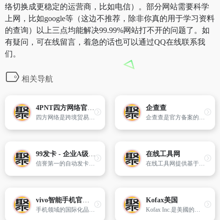
络切换成更稳定的运营商，比如电信）。部分网站需要科学
上网，比如google等（这边不推荐，除非你真的用于学习资料
的查询）以上三点均能解决99.99%网站打不开的问题了。如
有疑问，可在线留言，着急的话也可以通过QQ在线联系我
们。
相关导航
4PNT四方网络官网-仓库管理系统_快递管理系统_电商erp_保税仓系统_海外仓系统
企查查
四方网络是跨境贸易与物流领域领先的IT及运营整合服务提供商,提供电商erp系统,wms仓库管理系统,OMS订单管理系统,CMS关务管理系统,XMS快递管理系统,保税仓系统以及海外仓系统等。
企查查是官方备案的企业征信机构,为您提供全国企业信息查询,包括企业工商信息查询,信用信息查询,经营状况查询等相关信息。查企业,搜老板,找关系就上企查查!
99发卡 - 企业A级自动发卡平台
在线工具网
信誉第一的自动发卡平台,24小时为商户提供优质稳定不间断的自动交易服务
在线工具网提供基于Web网页的在线工具软件,如：智商测试、情商测试、逻辑思维训练、mbti职业性格测试、九型人格测试、大五人格测试、人才测评、图表制作、图片处理、疾病自测、抑郁症测试题、生活查询、健康管理、娱乐工具、及各类在线计算器等等。
vivo智能手机官方网站 - X200s 影像旗舰
Kofax美国
手机领域的国际化品牌，vivo官网提供手机资讯、售前咨询、在线购买、售后服务等功能；vivo当季明星机型有x系列、s系列、xfold、iqoo、vivopadpro等。
Kofax Inc.是美國的過程自動化軟件提供商,其國際總部位於加利福尼亞州的歐文市。成立於1985年的Kofax為遍布美洲,歐洲,中東和非洲以及亞太地區的70個國家/地區的25,000名客戶提供流程管理,機器人流程自動化,電子簽名,移動性和客戶通訊服務。