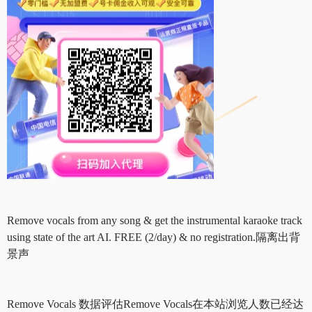
Remove vocals from any song & get the instrumental karaoke track
using state of the art AI. FREE (2/day) & no registration.隔离出背
景声
Remove Vocals 数据评估Remove Vocals在本站浏览人数已经达