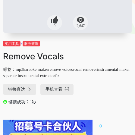
9
2,647
实用工具
服务查询
Remove Vocals
标签：
mp3karaoke makerremove voicesvocal removerinstrumental maker
separate instrumental extractorf
链接直达
手机查看
链接成功:2.1秒