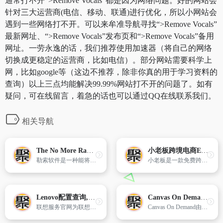
通常打不开“>Remove Vocals”都是因为网络问题。好的网站会
针对三大运营商(电信、移动、联通)进行优化，所以小网站会
遇到一些网络打不开。可以来牟准导航寻找“>Remove Vocals”
最新网址、“>Remove Vocals”发布页和“>Remove Vocals”备用
网址。一劳永逸的话，我们推荐使用加速器（将自己的网络
切换成更稳定的运营商，比如电信）。部分网站需要科学上
网，比如google等（这边不推荐，除非你真的用于学习资料的
查询）以上三点均能解决99.99%网站打不开的问题了。如有
疑问，可在线留言，着急的话也可以通过QQ在线联系我们。
相关导航
The No More Ransom Project不再被勒索软件勒索
小老板跨境电商ERP
勒索软件是一种能将您的电脑和移动设备上锁或能加密您的电子文件的恶意软件。当这种情况发生时,除非您支付赎金,您将无法取得您的数据。支付赎金也无法保证为您的文件解锁,您不应该付款！
小老板是一款免费跨境电商应用ERP,专为卖家提供专业、免费的在线应用工具。目前,小老板全面支持wish、速卖通AliExpress、eBay、亚马逊 amazon、Lazada、敦煌、Linio,PriceMinister, Cdiscount,Jumia,Newegg为您提供全面的产品刊登、订单打印、库存管理、智能采购、数据统计、数据分析、图片管理等一站式的管理服务。
Lenovo配置查询,保修服务-联想服务
Canvas On Demand美国
联想服务官网为联想扬天、联想天逸、联想异能者、联想家悦、联想开天、联想启天、联想小新、联想拯救者、联想yoga、联想ideapad等系列产品提供专业的技术支持和售后服务。具体有：驱动下载、win驱动、售后服务网点查询、保修配置查询、驱动查询、驱动光盘安装、主机编号查询、联想知识库、常见问题帮助、故障诊断、网上报修、网上预约、win支持、win支持。
Canvas On Demand由Joe Schmidt和 Tom Lotrecchiano创建,致力于将消费者手中最珍贵的照片制作成迷人的艺术作品。您可以选择自己喜爱的艺术表现方式,并用木质相框等方式包装产品。