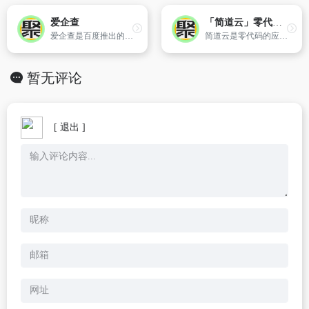
爱企查
「简道云」零代码轻量级应用搭建平台
爱企查是百度推出的企业信用查询工具,提供最全最新的企业信息实时查询,企业相关的工商信息查询,股东查询,主要成员查询,变更记录查询,网站备案查询,对外投资查询,分支机构查询,年报查询,风险警示查询,口碑舆情信息查询,失信人查询；提供全国企业工商登记信息,公司工商注册登记信息信用查询,个人信息查询服务以及企业诉讼查询,商标查询和专利查询。查询企业信息就到爱企查官网！
简道云是零代码的应用搭建平台,可以帮助各行业人员在不使用代码的情况下搭建个性化的CRM、ERP、OA、项目管理、进销存等系统,产品包含自定义表单、自定义报表、自定义流程引擎、知识库、团队协作等功能,适用于各种业务场景。
暂无评论
[ 退出 ]