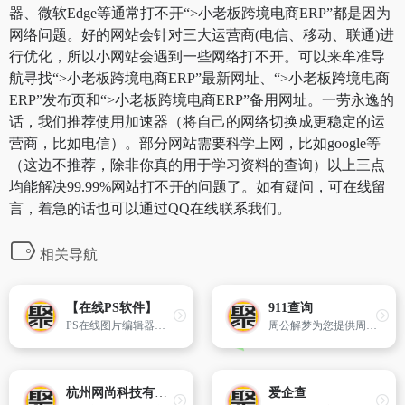
器、微软Edge等通常打不开“>小老板跨境电商ERP”都是因为
网络问题。好的网站会针对三大运营商(电信、移动、联通)进
行优化，所以小网站会遇到一些网络打不开。可以来牟准导
航寻找“>小老板跨境电商ERP”最新网址、“>小老板跨境电商
ERP”发布页和“>小老板跨境电商ERP”备用网址。一劳永逸的
话，我们推荐使用加速器（将自己的网络切换成更稳定的运
营商，比如电信）。部分网站需要科学上网，比如google等
（这边不推荐，除非你真的用于学习资料的查询）以上三点
均能解决99.99%网站打不开的问题了。如有疑问，可在线留
言，着急的话也可以通过QQ在线联系我们。
相关导航
【在线PS软件】
911查询
PS在线图片编辑器是一个专业精简的在线ps图片照片制作处理软件工具,绿色免安装,免下载,直接在浏览器打开就可用它修正,调整和美化图像。
周公解梦为您提供周公解梦,周公解梦大全查询,周公解梦破解大全查询,周公解梦大全,解梦,原版周公解梦,周公解梦查询,周公解梦破解,周公解梦 梦见蛇,周公解梦 梦见怀孕,周公解梦 梦见死人,周公解梦大全梦见
杭州网尚科技有限公司
爱企查