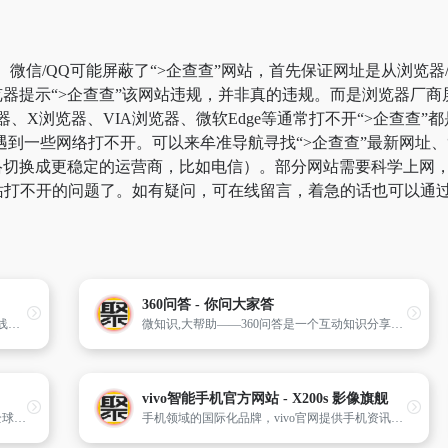
。微信/QQ可能屏蔽了“>企查查”网站，首先保证网址是从浏览器
器提示“>企查查”该网站违规，并非真的违规。而是浏览器厂
器、X浏览器、VIA浏览器、微软Edge等通常打不开“>企查查
到一些网络打不开。可以来牟准导航寻找“>企查查”最新网址、“
切换成更稳定的运营商，比如电信）。部分网站需要科学上网，比如
%网站打不开的问题了。如有疑问，可在线留言，着急的话也可以通
360问答 - 你问大家答
在线工具,七七工具箱,在线提供基于网页的在线工具,包括：百度文库免费下载、在线文字转语音、在线图标生成、在线成语接龙等
微知识,大帮助——360问答是一个互动知识分享社区,网友们可以把自己工作、生活中遇到的问题提交给360问答,360问答会匹配到最适合的回答者来解答问题。解决后的问题可以被使用360搜索的其他用户搜索到,帮助更多人解决类似的问题。
vivo智能手机官方网站 - X200s 影像旗舰
一站式查快递、寄快递信息服务平台。支持全球1000+快递公司单号查询、价格查询、时效查询；支持商家寄件、寄快递,国际快递、同城快递、大件物流；提供企业级快递查询API接口、电子面单API接口、寄件API接口
手机领域的国际化品牌，vivo官网提供手机资讯、售前咨询、在线购买、售后服务等功能；vivo当季明星机型有x系列、s系列、xfold、iqoo、vivopadpro等。