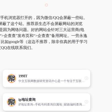
/手机浏览器打开的，因为微信/QQ会屏蔽一些站。
商屏蔽了这个站。推荐原生态不会屏蔽网站的浏览
”都是因为网络问题。好的网站会针对三大运营商(电
>企查查”发布页和“>企查查”备用网址。一劳永逸
google等（这边不推荐，除非你真的用于学习
过QQ在线联系我们。
199IT
中文互联网数据研究资讯中心是一个专注于互联网数据研究、互联网数据调研、IT数据分析、互联网咨询机构数据、互联网权威机构,并致力为中国互联网研究和咨询及IT行业数据专业人员和决策者提供一个数据共享平台。
ip地址查询
iP地址查询--手机号码查询归属地 | 邮政编码查询 | iP地址归属地查询 | 身份证号码验证在线查询网