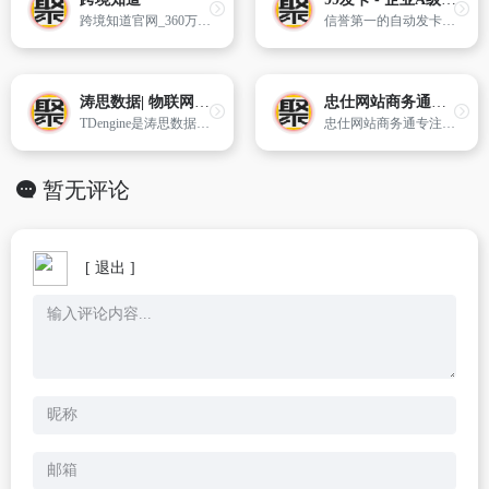
跨境知道官网_360万新外贸人资源平台_跨境电商服务平台_跨境电商培训_跨境电商运营
信誉第一的自动发卡平台,24小时为商户提供优质稳定不间断的自动交易服务
涛思数据| 物联网大数据平台
忠仕网站商务通在线客服系统
TDengine是涛思数据推出的一款开源的专为物联网、车联网、工业互联网、IT运维等设计和优化的大数据平台。除核心的快10倍以上的时序数据库功能外,还提供缓存、数据订阅、流式计算等功能,最大程度减少研发和运维的工作量。
忠仕网站商务通专注企业在线客服系统十五年,网站访客只需点击网页中的对话图标或链接,无需安装或者下载任何软件,就能直接和网站客服人员进行即时交流。是企业进行在线咨询、在线教育、在线客服、在线寻医的有力工具。
暂无评论
[ 退出 ]