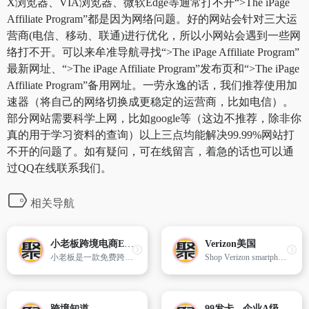
X浏览器、VIA浏览器、微软Edge等通常打不开“>The iPage
Affiliate Program”都是因为网络问题。好的网站会针对三大运
营商(电信、移动、联通)进行优化，所以小网站会遇到一些网
络打不开。可以来牟准导航寻找“>The iPage Affiliate Program”
最新网址、“>The iPage Affiliate Program”发布页和“>The iPage
Affiliate Program”备用网址。一劳永逸的话，我们推荐使用加
速器（将自己的网络切换成更稳定的运营商，比如电信）。
部分网站需要科学上网，比如google等（这边不推荐，除非你
真的用于学习资料的查询）以上三点均能解决99.99%网站打
不开的问题了。如有疑问，可在线留言，着急的话也可以通
过QQ在线联系我们。
相关导航
小老板跨境电商ERP
Verizon美国
小老板是一款免费跨境电商应用ERP,专为卖家提供专业、免费的在线应用工具。目前,小老板全面支持wish、速卖通AliExpress、eBay、亚马逊 amazon、Lazada、敦煌、Linio,PriceMinister, Cdiscount,Jumia,Newegg为您提供全面的产品刊登、订单打印、库存管理、智能采购、数据统计、数据分析、图片管理等一站式的管理服务。
Shop Verizon smartphone deals and wireless plans on the largest 4G LTE network. First to 5G. Get Fios for the fastest internet, TV and phone service.
跨境知道
99发卡 - 企业A级自动发卡平台