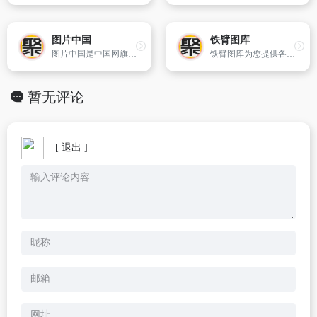
图片中国
铁臂图库
图片中国是中国网旗下的大型多媒体图片外宣平台,汇集优秀摄影师及图片编辑,第一时间提供优质图片新闻,眼观中国内外,见证中国发展过程中的重要时刻与瞬间。
铁臂图库为您提供各种品牌工程机械高清图片,包括产品图片,施工图片,维修图片,展会图片,行业图片,趣味图片。买工程机械就上铁臂商城。
暂无评论
[ 退出 ]