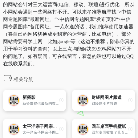
的网站会针对三大运营商(电信、移动、联通)进行优化，所以
小网站会遇到一些网络打不开。可以来牟准导航寻找“>中信
网专题图库”最新网址、“>中信网专题图库”发布页和“>中信
网专题图库”备用网址。一劳永逸的话，我们推荐使用加速器
（将自己的网络切换成更稳定的运营商，比如电信）。部分
网站需要科学上网，比如google等（这边不推荐，除非你真的
用于学习资料的查询）以上三点均能解决99.99%网站打不开
的问题了。如有疑问，可在线留言，着急的话也可以通过QQ
在线联系我们。
相关导航
新摄影
财经网图片频道
新摄影提供最新的数码相机资讯及在线摄影交流社区。
财经网图片频道
太平洋亲子网亲子图库
回车桌面手机壁纸
太平洋亲子网亲子图库频道,提供各类精彩美图,如宝宝图片,婴儿图片,孕妇照等,此外还有精美的婚纱照,美食图,搞笑图片,搞怪表情,给广大网友提供海量精美图片。
回车桌面收集了几百万张高清精美的手机壁纸,手机桌面,手机背景图片以及手机锁屏壁纸,支持苹果apple,安卓android主流智能手机壁纸桌面,是国内大全的手机壁纸大全下载站点,所有手机壁纸均提供二维码扫描下载。