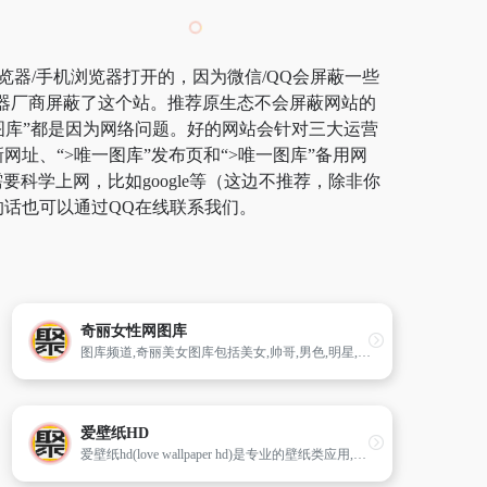
览器/手机浏览器打开的，因为微信/QQ会屏蔽一些
览器厂商屏蔽了这个站。推荐原生态不会屏蔽网站的
唯一图库”都是因为网络问题。好的网站会针对三大运营
网址、“>唯一图库”发布页和“>唯一图库”备用网
学上网，比如google等（这边不推荐，除非你
的话也可以通过QQ在线联系我们。
奇丽女性网图库
图库频道,奇丽美女图库包括美女,帅哥,男色,明星,性感写真,搞笑图片,图说世界,图片故事,创意趣图,时尚生活,关注新闻焦点的时尚女性图库。
爱壁纸HD
爱壁纸hd(love wallpaper hd)是专业的壁纸类应用,提供海量优质高清壁纸。爱壁纸hd具有自动和手动裁剪功能,定时切换壁纸,让手机时刻保持好心情；还有试试手气、按颜色筛选壁纸等特色功能等您来发掘。爱壁纸hd能自动适应和匹配各种分辨率的智能手机及平板电脑,希望我们的应用能让您喜欢,快来装扮您的手机桌面吧