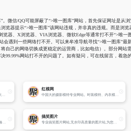
”。微信/QQ可能屏蔽了“>唯一图库”网站，首先保证网址是从浏
浏览器提示“>唯一图库”该网站违规，并非真的违规。而是浏
k浏览器、X浏览器、VIA浏览器、微软Edge等通常打不开“>
站会遇到一些网络打不开。可以来牟准导航寻找“>唯一图库”最新
将自己的网络切换成更稳定的运营商，比如电信）。部分网站需要科
决99.99%网站打不开的问题了。如有疑问，可在线留言，着急
红模网
图片大全网站(tupian)汇集了好看的图片,图片大全拥有动态和搞笑期待着你;搞笑图片大全收罗了恶搞图片、笑死人的搞笑图片；想看恐怖鬼图片和可爱的卡通动漫图片请欣赏我们的图片库。
中国大的摄影模特专业网站。时装模特、内衣模特、人体模特、t台模特应有尽有。摄影合约交易、diy才艺秀,模特开心赚钱、大人开心娱乐,舞台无处不在。网站追求商业化的运作,试图让每一个会员都获得公开透明、公平的自我价值实现的机会或娱乐的体验。
搞笑图片
新浪图片频道：以图为媒,速递新闻；在这里,每天看“有温度的视觉”。频道致力于成为中国报道摄影师成长平台。以影像记录中国,发掘历史,感知世界。品牌栏目有《看见》、《记忆》、《天下》、《摄影师》和《品图》专栏等,其一年一度的“摄氏度”年度报道摄影师大典,为互联网首创。
专业搞笑图片网站,无水印高质量的图片站,为您提供24x7x365的欢笑!主要内容有QQ搞笑图片,微博图片,QQ表情,搞笑表情,搞笑图片,冷笑话,儿童搞笑图片,幽默,笑话,搞笑GIF动态图片等