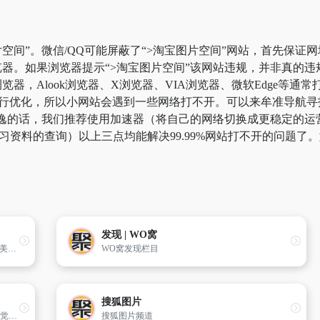
空间”。微信/QQ可能屏蔽了“>淘宝图片空间”网站，首先保证网
器。如果浏览器提示“>淘宝图片空间”该网站违规，并非真的
器，Alook浏览器、X浏览器、VIA浏览器、微软Edge等通
行优化，所以小网站会遇到一些网络打不开。可以来牟准导航寻找
永逸的话，我们推荐使用加速器（将自己的网络切换成更稳定的
于学习资料的查询）以上三点均能解决99.99%网站打不开的问题
发现 | WO窝
亿图全景图库,汇集以美女图片,性感美女,丝袜美女,美女模特,长腿美女,美女百科,COSPLAY等为核心的美女图片库,同时也分享搞笑图片,萌宠,风景图片,男女明星写真,婚纱摄影等类型的相关图片。
WO窝发现栏目
搜狐图片
中国视觉联盟cnu.cc-是一家致力于传播优秀视觉文化,研究视觉艺术、交流视觉理念、开拓大众审美视野的专业性视觉网站。
搜狐图片频道