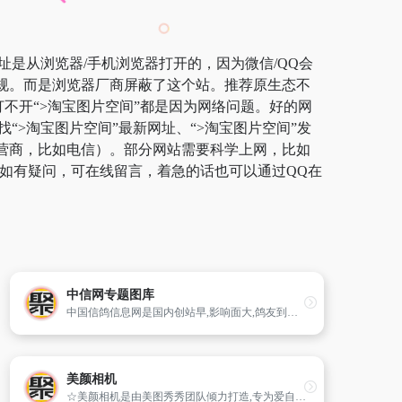
址是从浏览器/手机浏览器打开的，因为微信/QQ会
违规。而是浏览器厂商屏蔽了这个站。推荐原生态不
常打不开“>淘宝图片空间”都是因为网络问题。好的网
“>淘宝图片空间”最新网址、“>淘宝图片空间”发
运营商，比如电信）。部分网站需要科学上网，比如
了。如有疑问，可在线留言，着急的话也可以通过QQ在
中信网专题图库
中国信鸽信息网是国内创站早,影响面大,鸽友到访人数多的专业赛鸽信息网站平台、铭鸽在线展销平台!与国内百家赛鸽公棚、信鸽协会、赛鸽俱乐部合作信鸽赛事网络在线播报。赛鸽信息为丰富、全面、广泛,内容更新及时、迅速,目前已成为广大鸽友上网的必经之站、爱鸽人的网上乐园!
美颜相机
☆美颜相机是由美图秀秀团队倾力打造,专为爱自拍的女生量身定制的效果超的自拍神器☆ 全球首发智能美颜系统,完美保留脸部细节。颠覆传统拍照效果,瞬间自动美肤瘦脸,让你瞬间爱上自己！