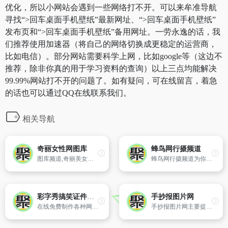
优化，所以小网站会遇到一些网络打不开。可以来牟准导航
寻找“>回车桌面手机壁纸”最新网址、“>回车桌面手机壁纸”
发布页和“>回车桌面手机壁纸”备用网址。一劳永逸的话，我
们推荐使用加速器（将自己的网络切换成更稳定的运营商，
比如电信）。部分网站需要科学上网，比如google等（这边不
推荐，除非你真的用于学习资料的查询）以上三点均能解决
99.99%网站打不开的问题了。如有疑问，可在线留言，着急
的话也可以通过QQ在线联系我们。
相关导航
奇丽女性网图库
蜂鸟网行摄频道
图库频道,奇丽美女图库包括美女,帅哥,男色,明星,性感写真,搞笑图片,图说世界,图片故事,创意趣图,时尚生活,关注新闻焦点的时尚女性图库。
蜂鸟网行摄频道为你带来国内及境外旅游景点排行,旅游攻略,世界各地美食攻略和图片,边走边拍,行行摄摄,留住世间美景.
彩字秀搞笑证件制作
手抄报图片网
在线免费制作各种网络证件,搞笑证件,搞笑网络证件,qq证件,qq空间证件等搞笑图片,很简单方便而且特别有意思!
手抄报图片网主要提供：小学生手抄报,环保手抄报,健康手抄报, 安全手抄报,手抄报花边, 读书手抄报,手抄报模板等手抄报版面设计图大全!