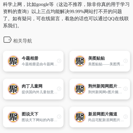
科学上网，比如google等（这边不推荐，除非你真的用于学习
资料的查询）以上三点均能解决99.99%网站打不开的问题
了。如有疑问，可在线留言，着急的话也可以通过QQ在线联
系我们。
相关导航
今题相册
美图贴贴
今题相册是由今题网提供的免费个人网络相册,在这里您可以任意创建相册记录生活中的每一点感动,我们坚持我的相册我做主的理念,让每一个人都能拥有真正属于自己的专属网络相册！
美图贴贴——美图秀秀团队荣誉出品! 美图贴贴是一款专为女生设计的大头贴软件！绝对值得拥有的卖萌神器,让你的照片更加可爱生动！
肉丁儿童网
荆州新闻网图片频道
提供国内外儿童创意图片、儿童手工小制作教程以及儿童画学习,提升儿童的想象力、创造能力。
荆州新闻网v图片频道、网络新、全、荆州本地、社会百态、娱乐生活、
图说天下
新居网图片频道
图说天下网站的内容涵盖摄影、书画、动漫、设计、工艺品等。图说天下给艺术家提供功能卓越、视觉效果独特的个人主页（博客、画廊）服务,图说天下以“图”为特色,以视觉艺术的形式报道大千世界,开创了网络媒体的新时代。
尚品宅配新居网图片频道拥有大量家居装修效果图、室内设计图片、家装设计效果图、房屋装修设计3d效果图等精心挑选的更多家庭装修效果图大全2017图片,尚品宅配让你充分了解房屋与家具怎样搭配,选择适合自己居室的装