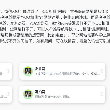
”。微信/QQ可能屏蔽了“>QQ相册”网站，首先保证网址是从浏
浏览器提示“>QQ相册”该网站违规，并非真的违规。而是浏览
览器、X浏览器、VIA浏览器、微软Edge等通常打不开“>QQ
到一些网络打不开。可以来牟准导航寻找“>QQ相册”最新网址、“
络切换成更稳定的运营商，比如电信）。部分网站需要科学上网，比
9%网站打不开的问题了。如有疑问，可在线留言，着急的话也可以
友多网
搜狐体育中心图片频道权威提供NBA,姚明,国际足球,国内足球,综合体育等各类赛事图片,同时,还提供各种赛事周边花边,花絮图片,各种体育美女写真等体育图片资讯,全方位提供各种体育图片咨询
友多网是世界上介绍横断山区系统、专业、权威的网站,内容包括中国西部的甘孜州、阿坝州、大凉山、滇西北、藏东南等地的旅游、地理、文化资讯。
哪拍网
中华户外网（www.huway.com）创办于2003年,是目前中国综合实力强的户外行业门户网站。
哪拍网 美好一刻,就在哪拍。