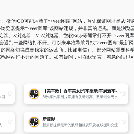
库”。微信/QQ可能屏蔽了“>veer图库”网站，首先保证网址是从
浏览器提示“>veer图库”该网站违规，并非真的违规。而是浏
览器、X浏览器、VIA浏览器、微软Edge等通常打不开“>vee
到一些网络打不开。可以来牟准导航寻找“>veer图库”最新网址、“
的网络切换成更稳定的运营商，比如电信）。部分网站需要科学上网
.99%网站打不开的问题了。如有疑问，可在线留言，着急的话也
【美车致】香车美女|汽车壁纸|车展新车-58汽车
光明图片库与中国新闻摄影学会合作,汇集广大国内外新闻工作者的佳作,独家发布国际新闻摄影大赛,中国新闻摄影年赛作品,用图片记录世界风云。
58汽车汽车图片库拥有质量最高、数量最全无水印汽车图片,在这里,您可以找到从汽车诞生以来的所有车型的精美壁纸,为您的电脑桌面呈现最佳的视觉享受,更多精美汽车壁纸尽在58汽车
新摄影
Faceu是一款专拍挫照的图聊软件。由脸萌团队制作。
新摄影提供最新的数码相机资讯及在线摄影交流社区。