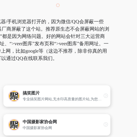
浏览器/手机浏览器打开的，因为微信/QQ会屏蔽一些
览器厂商屏蔽了这个站。推荐原生态不会屏蔽网站的浏
r图库”都是因为网络问题。好的网站会针对三大运营商
>veer图库”发布页和“>veer图库”备用网址。一
，比如google等（这边不推荐，除非你真的用
可以通过QQ在线联系我们。
搞笑图片
专业搞笑图片网站,无水印高质量的图片站,为您提供24x7x365的欢笑!主要内容有QQ搞笑图片,微博图片,QQ表情,搞笑表情,搞笑图片,冷笑话,儿童搞笑图片,幽默,笑话,搞笑GIF动态图片等
中国摄影家协会网
中国摄影家协会网