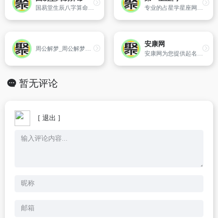
国易堂生辰八字算命、易经周易命理预测、阴阳五行八卦、四柱批八字命理占卜大全,八字合婚配对匹配,五行缺什么查询,六十甲子纳音五行测人生财运事业算命准的网站。
专业的占星学星座网,提供星座知识、星座个性分析、星座开运方法、星座运势、配对、查询以及心理测试、塔罗牌、在线算命、风水、生肖等星相命理相关内容。
安康网
周公解梦_周公解梦大全_周公解梦大全查询_周公解梦官网
安康网为您提供起名,起名网免费取名,姓名测试打分,免费起名,公司起名,公司测名打分查询服务,专业的电脑周易软件开发团队,为您提供准确的宝宝起名和测名字打分服务,希望对你有帮助。
暂无评论
[ 退出 ]