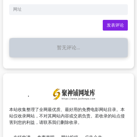
暂无评论...
本站收集整理了全网最优质、最好用的免费电影网站目录。本
站仅收录网站，不对其网站内容或交易负责。若收录的站点侵
害到您的利益，请联系我们删除收录。