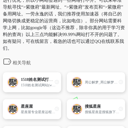
进行优化，所以小网站会遇到一些网络打不开。可以来牟准
导航寻找“>紫微府”最新网址、“>紫微府”发布页和“>紫微府”
备用网址。一劳永逸的话，我们推荐使用加速器（将自己的
网络切换成更稳定的运营商，比如电信）。部分网站需要科
学上网，比如google等（这边不推荐，除非你真的用于学习资
料的查询）以上三点均能解决99.99%网站打不开的问题了。
如有疑问，可在线留言，着急的话也可以通过QQ在线联系我
们。
相关导航
1518姓名测试打分_名字测试打分_免费测名字打分
周公解梦_周公解梦大全_周公解梦大全查询_周公解梦官网
1518姓名测试网站(www.1518.com)提供免费姓名测试打分、名字测试打分等服务。
星座屋
搜狐星座
星座屋专业星座运程预测网,提供星座、个性、开运方法、运势、配对、解梦以及心理测试、血型、生肖、塔罗牌、算命、风水等星相命理信息。
搜狐星座是搜狐旗下的星座资讯平台,专注于提供星座查询、配对、运势、日期、性格分析、新闻资讯,呈现专业与趣味为一体的星座内容