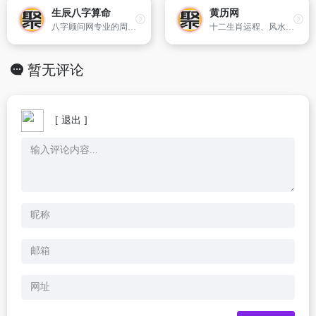
生辰八字算命
黄历网
八字顾问网专业的周易生辰八字算命网,提供八字命理咨询、人生规划指导、在线周易算命,通过生辰八字配对查询、八字合婚、八字取名字、八字起名、五行查询、八字测算等,是算命准的网站之一。根据八字神煞、阴阳五行、天干地支、十神、格局等八字算命。
十二生肖运程、风水学，命相学、节气查询，节日查询等还有中国传统文化习俗，老黄历致力于做中国国内最实用，最方便，最准确的黄历查询
暂无评论
[ 退出 ]