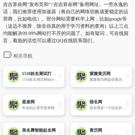
吉吉算命网”发布页和“>吉吉算命网”备用网址。一劳永逸的
话，我们推荐使用加速器（将自己的网络切换成更稳定的运
营商，比如电信）。部分网站需要科学上网，比如google等
（这边不推荐，除非你真的用于学习资料的查询）以上三点
均能解决99.99%网站打不开的问题了。如有疑问，可在线留
言，着急的话也可以通过QQ在线联系我们。
相关导航
1518姓名测试打分_名字测试打分_免费测名字打分
紫微黄历网
1518姓名测试网站(www.1518.com)提供免费姓名测试打分、名字测试打分等服务。
紫微黄历网提供黄历查询,周公解梦,节气,十二星座等栏目传统文化内容。
星座网
猎名网
专业的占星学星座网站,提供十二星座知识、星座个性分析、星座开运方法、星座运势、星座配对、查询、塔罗牌、在线算命、风水、生肖等星相命理相关内容。
猎名网是一个综合的名字网站,网站包含了男孩名字、女孩名字、公司名字、品牌名字、店铺名字、游戏名字、QQ名字、贴吧、微信等名字专题,为您推荐免费的名字大全来供你选择,让您起名、取名不再难。
美名腾智能起名网
黄历网