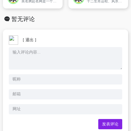
美名腾起名网是一个全新理念的智能起名系统,是专业的在线起名网站。它通过非常简单的步骤,根据用户的起名意愿,可以迅速完成宝宝起名,宝宝起名大全,起名字大全,姓名测试,姓名测试打分,起名字测试打分,查八字喜用神,公司起名,公司测名,专家起名,免费起网名/小名,免费起英文名等功能和服务。
十二生肖运程、风水学，命相学、节气查询，节日查询等还有中国传统文化习俗，老黄历致力于做中国国内最实用，最方便，最准确的黄历查询
暂无评论
[ 退出 ]