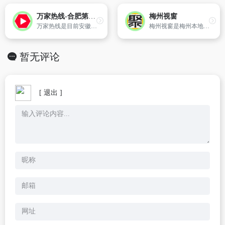
万家热线-合肥第一门户-合肥专业网络媒体
梅州视窗
万家热线是目前安徽地区最大的互联网综合信息服务和媒体传播平台,提供更富地域特征的生活信息,深入及时的报道合肥城市发展与居民生活,内容全面涉及合肥房产、家装、汽车、购物、时尚、美容、家电、团购、亲子、乐活、娱乐、影视、旅游、美食、分类信息、商城等城市生活的各个方面。依托本地强大的媒体信息资源,为客户提供全方位的网络广告、电子商务和会员营销综...
梅州视窗是梅州本地最大的综合门户网站之一,本地特色明显,咨询丰富。包含梅州新闻、梅州团购、梅州旅游、梅州汽车、梅州民生、客家文化、梅州美食和小吃、梅州论坛社区、梅州分类信息等。
暂无评论
[ 退出 ]