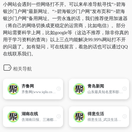
小网站会遇到一些网络打不开。可以来牟准导航寻找“>碧海
银沙门户网”最新网址、“>碧海银沙门户网”发布页和“>碧海
银沙门户网”备用网址。一劳永逸的话，我们推荐使用加速器
（将自己的网络切换成更稳定的运营商，比如电信）。部分
网站需要科学上网，比如google等（这边不推荐，除非你真的
用于学习资料的查询）以上三点均能解决99.99%网站打不开
的问题了。如有疑问，可在线留言，着急的话也可以通过QQ
在线联系我们。
相关导航
齐鲁网
青岛新闻
齐鲁网(www.iqilu.com),是山东电视台主办的山东重点新闻网站、山东第一视频门户,并致力于打造天下山东人第一网上精神家园、山东第一开放互动社区、山东第一民生服务平台、山东第一网络营销媒介。齐鲁网以“品位,价值,影响力”为追求,以“齐鲁、民生、视频、互动、原创、服务”为特色,精心培植“老乡、民生、山东网络电视台、齐鲁社区”等品牌栏目。上齐鲁网,...
山东最具知名度和影响力的门户网站,网站下设新闻、社区、微博及房产、汽车、财经、健康、消费、旅游、美食、教育、育儿、女性、婚嫁、商城等12大专业频道,其中青青岛社区为目前山东最大的地方论坛。
湖南在线
得意生活
含湖南日报、三湘都市报、文萃、家庭导报、大众卫生报、科教新报的电子版。
得意生活_武汉生活消费社区_武汉论坛_武汉打折