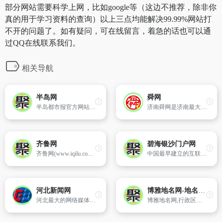
部分网站需要科学上网，比如google等（这边不推荐，除非你
真的用于学习资料的查询）以上三点均能解决99.99%网站打
不开的问题了。如有疑问，可在线留言，着急的话也可以通
过QQ在线联系我们。
相关导航
半岛网
舜网
半岛都市报官方网站提供青岛及半岛地区的新闻、娱乐、体育、专题报道等综合信息。
济南舜网是济南最大的综合信息网络门户,是济南市唯--家国务院新闻办公室批准的新闻网站,下设舜网论坛、舜网房产、济南社区、山东社区、舜网博客等品牌栏目,舜网的未来,将一如既往的秉承“整合、创造、精准”的企业文化,迅速建立起一支充满智慧与朝气、勇于创新、敢于面对挑战的团队。聚合网络强势媒体的力量,全方位出击,全力打造多元化的舜网品牌
齐鲁网
碧海银沙门户网
齐鲁网(www.iqilu.com),是山东电视台主办的山东重点新闻网站、山东第一视频门户,并致力于打造天下山东人第一网上精神家园、山东第一开放互动社区、山东第一民生服务平台、山东第一网络营销媒介。齐鲁网以“品位,价值,影响力”为追求,以“齐鲁、民生、视频、互动、原创、服务”为特色,精心培植“老乡、民生、山东网络电视台、齐鲁社区”等品牌栏目。上齐鲁网,...
中国最早建立的互联网站之一,为用户提供丰富实用的信息资讯、特色鲜明的各类个人及企业服务,旗下拥有著名电子贺卡站心意坊,原创网络文学站且听风吟等.同时为粤西地区最大综合网站,全面提供湛江新闻,生活,商业,消费资讯.
河北新闻网
博雅地名网-地名、行政区划参考指南
河北最大的网络媒体,河北第一门户网站。由河北日报报业集团主办。
博雅地名网,行政区划,政区介绍,行政区划,各省份资料,行政区域划分,含各乡镇介绍,最全的行政区划网站