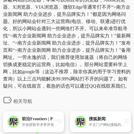
器、X浏览器、VIA浏览器、微软Edge等通常打不开“>南方企
业新闻网 助力企业进步，提升品牌实力！”都是因为网络问
题。好的网站会针对三大运营商(电信、移动、联通)进行优
化，所以小网站会遇到一些网络打不开。可以来牟准导航寻
找“>南方企业新闻网 助力企业进步，提升品牌实力！”最新网
址、“>南方企业新闻网 助力企业进步，提升品牌实力！”发布
页和“>南方企业新闻网 助力企业进步，提升品牌实力！”备用
网址。一劳永逸的话，我们推荐使用加速器（将自己的网络
切换成更稳定的运营商，比如电信）。部分网站需要科学上
网，比如google等（这边不推荐，除非你真的用于学习资料的
查询）以上三点均能解决99.99%网站打不开的问题了。如有
疑问，可在线留言，着急的话也可以通过QQ在线联系我们。
相关导航
前沿Frontiers | Publisher of peer-reviewed articles in open access journals
搜狐新闻
开放获取学术界所有领域的同行评审科学文章的出版商。学术研究网络,了解最新的科学出版物、事件、博客和新闻。Open access publisher of peer-reviewed scientific articles across the entire spectrum of academia. Research network for academics to stay up-to-date with the latest scientific publications, events, blogs and news.
中文门户网站搜狐的新闻频道,含分类新闻、文字直播,人物专题,图库等。