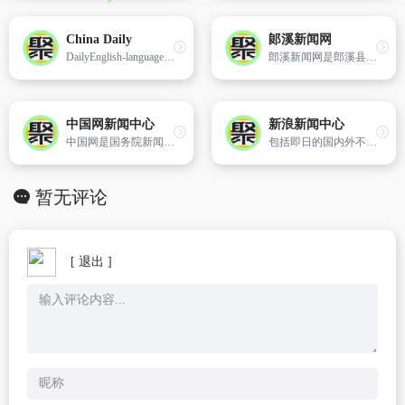
China Daily
郞溪新闻网
DailyEnglish-languagenewsaboutChina.
郎溪新闻网是郎溪县综合门户网站,郎溪县对外窗口,中共郎溪县委主办,包含有时政、经济、社会新闻、政务论坛、视频、数字报纸、网络问政等,全面展示郎溪情况
中国网新闻中心
新浪新闻中心
中国网是国务院新闻办领导,中国外文出版发行事业局（中国国际出版集团）管理的国家重点新闻网站。中国网坚持以新闻为前导,以国情为基础,以融合各地通讯、即时专题、网上服务、媒体
包括即日的国内外不同类型的新闻与评论,人物专题,图库。
暂无评论
[ 退出 ]