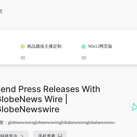
言
精品颜值主播定制
Win12网页版
end Press Releases With
lobeNews Wire |
GlobeNewswire
签：
globenewswireglobenewswireglobalnewswireglobalnewswire
链接直达
手机查看