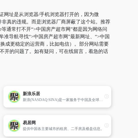
保证网址是从浏览器/手机浏览器打开的，因为微
，并非真的违规。而是浏览器厂商屏蔽了这个站。推荐
ge等通常打不开“>中国房产超市网”都是因为网络问
准导航寻找“>中国房产超市网”最新网址、“>中国
切换成更稳定的运营商，比如电信）。部分网站需要
站打不开的问题了。如有疑问，可在线留言，着急的话
新浪乐居
新浪(NASDAQ:SINA)是一家服务于中国及全球华人社群的领先在线媒体及增值资讯服务提供商。致力于为房地产业界、主力购房人群、装修人群提供各类服务与咨讯。主要栏目有:房产新闻、楼盘展示、新盘中心、写字楼、商铺、地产圈、家居装修、家居图库、业主社区论坛等内容。
易居网
提供中国各主要城市的租房、二手房及楼盘信息。