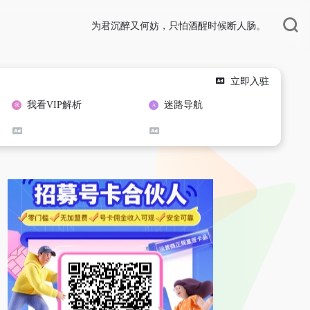
为君沉醉又何妨，只怕酒醒时候断人肠。
立即入驻
我看VIP解析
迷路导航