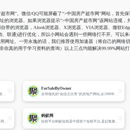
超市网”。微信/QQ可能屏蔽了“>中国房产超市网”网站，首先
网址的浏览器。如果浏览器提示“>中国房产超市网”该网站违规
带的浏览器，Alook浏览器、X浏览器、VIA浏览器、微软Ed
动、联通)进行优化，所以小网站会遇到一些网络打不开。可以来牟
”备用网址。一劳永逸的话，我们推荐使用加速器（将自己的网络
，除非你真的用于学习资料的查询）以上三点均能解决99.99%网
ForSaleByOwner
人民日报网站,包括新闻报道和可检索的目录,新闻评论和专题栏目。
全球领先的“由业主出售”的房地产网站,从1999年开始在美国50个州以及加拿大提供房源信息。
蚂蚁网
深圳房地产信息网是由深圳市规划与国土资源局主办,深圳市规划国土信息中心组织开发的、以全市房地产企业为应用对象、面向全社会服务的信息管理系统。
短租平台蚂蚁短租是中国首个短租平台,是赶集旗下的核心电商平台。蚂蚁短租的房源分部中国全部的旅游,商务城市,为中国短租人士提供温馨,可靠,超值的在线服务。