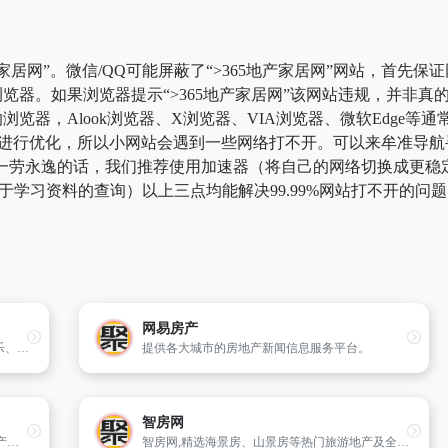
家居网”。微信/QQ可能屏蔽了“>365地产家居网”网站，首先保
览器。如果浏览器提示“>365地产家居网”该网站违规，并非
器，Alook浏览器、X浏览器、VIA浏览器、微软Edge等通
进行优化，所以小网站会遇到一些网络打不开。可以来牟准导航寻找“
网址。一劳永逸的话，我们推荐使用加速器（将自己的网络切换成更
的用于学习资料的查询）以上三点均能解决99.99%网站打不开的
网易房产
最大的区域性门户网站,提供新闻、生活、娱乐、房产、邮件、短信、互动论坛等全方位的信息资讯。中国互联网产业品牌50强本地化综合资讯服务第一名！
提供各大城市的房地产新闻信息服务平台。
智房网
REALTOR.com是世界上最大的房屋销售房地产数据库和全国房地产经纪人协会官方网站。
智房网,精选海景房、山景房等热门旅游地产及全球度假地产、休闲地产、境外房产,为用户提供全面及时的投资环境、旅居资源、楼盘动态与购房优惠等一站式置业导购。