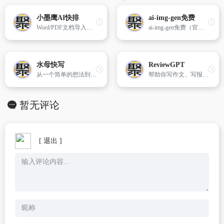
小墨鹰AI快排
ai-img-gen免费
Word/PDF文档导入后，30s内AI自动完成一篇精美公众号图文排版
ai-img-gen免费（官网）,提供快速且AI免费图片生成与图片搜索服务的平台
水母快写
ReviewGPT
从一个简单的想法到几千字的文章，只需几分钟，借助Junia AI编辑器和工具，创建引人入胜的内容、完美的文章和有说服力的电子邮件。
帮助你写作文、写报告、写邮件等各种写作场景
暂无评论
[ 退出 ]