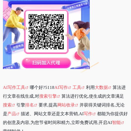
AI写作工具
哪个好?5118
AI写作
工具
利用
大数据
算法进
行文章在线生成,对
搜索引擎
算法进行优化,使生成的文章满足
搜索
引擎
排名
要求,提高
网站收录
并获得关键词排名,无论
是
产品
描述、网站文章还是文本营销,AI
写作
都能为你提供好
的创意及内容,为您节省时间和精力,立即免费试用,开启AI
智能