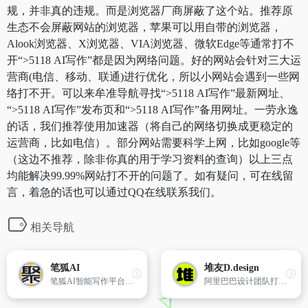
规，并非真的违规。而是浏览器厂商屏蔽了这个站。推荐原
生态不会屏蔽网站的浏览器，苹果可以用自带的浏览器，
Alook浏览器、X浏览器、VIA浏览器、微软Edge等通常打不
开“>5118 AI写作”都是因为网络问题。好的网站会针对三大运
营商(电信、移动、联通)进行优化，所以小网站会遇到一些网
络打不开。可以来牟准导航寻找“>5118 AI写作”最新网址、
“>5118 AI写作”发布页和“>5118 AI写作”备用网址。一劳永逸
的话，我们推荐使用加速器（将自己的网络切换成更稳定的
运营商，比如电信）。部分网站需要科学上网，比如google等
（这边不推荐，除非你真的用于学习资料的查询）以上三点
均能解决99.99%网站打不开的问题了。如有疑问，可在线留
言，着急的话也可以通过QQ在线联系我们。
相关导航
笔狐AI
堆友D.design
笔狐AI智能写作平台，专为大学生、职场精英及各行业用户提供论文写作、文案创作、报告生成等服务，支持多语种输出，智能降重，助力快速生成高质量文章。
阿里巴巴设计团队打造的一站式设计师服务平台堆友，通过整合高品质3D素材、实时渲染和多元场景编辑工具，为设计师提供了一个强大且易用的平台，显著提升了设计工作效率和创作质量。