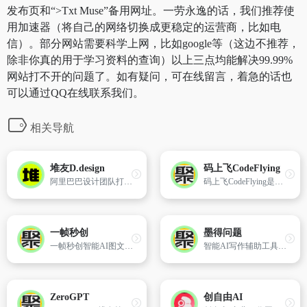
发布页和“>Txt Muse”备用网址。一劳永逸的话，我们推荐使
用加速器（将自己的网络切换成更稳定的运营商，比如电
信）。部分网站需要科学上网，比如google等（这边不推荐，
除非你真的用于学习资料的查询）以上三点均能解决99.99%
网站打不开的问题了。如有疑问，可在线留言，着急的话也
可以通过QQ在线联系我们。
相关导航
堆友D.design
码上飞CodeFlying
阿里巴巴设计团队打造的一站式设计师服务平台堆友，通过整合高品质3D素材、实时渲染和多元场景编辑工具，为设计师提供了一个强大且易用的平台，显著提升了设计工作效率和创作质量。
码上飞CodeFlying是一款AI零代码开发平台，让任何人都能轻松创建Web应用、小程序、H5和APP。无需编程，AI自动生成应用，即时部署。
一帧秒创
墨得问题
一帧秒创智能AI图文转视频创作平台，智能一键百家号、公众号、头条号、搜狐号、新浪微博等图文、文章转视频，为企业及自媒体提供一站式视频生产营销神器，全面提升内容创作效率。
智能AI写作辅助工具，它可以完成各种写作任务，如论文写作，文献综述，留学文书，教案设计，小红书文案等。
ZeroGPT
创自由AI